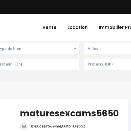
Vente
Location
Immobilier Pr
ype de bien
Villes
maturesexcams5650
greg.desir66@megastorage.xyz