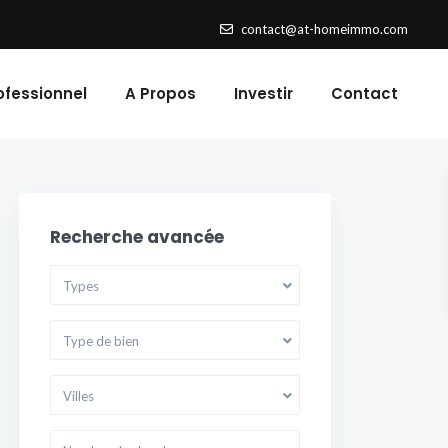
contact@at-homeimmo.com
ofessionnel
A Propos
Investir
Contact
Recherche avancée
Types
Type de bien
Villes